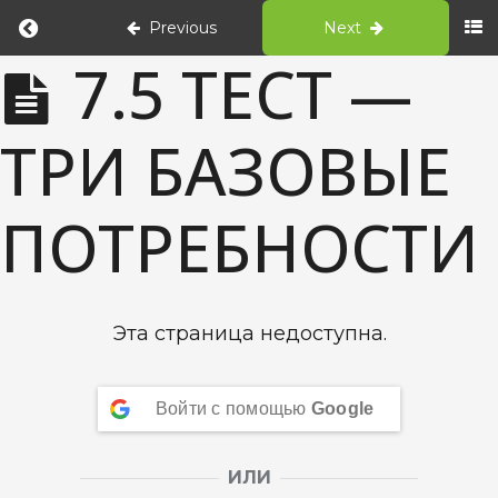
Previous
Next
КРИВАЯ
7.5 ТЕСТ —
ПРОДУКТИВНОСТИ
MENTAL
DETOX -
БАЗОВЫЕ
ТРИ БАЗОВЫЕ
OPTIMAL
ПОТРЕБНОСТИ
7.1
ПОТРЕБНОСТИ
Какие цели
преследует
мозг
7.2 Тест
- какие
Эта страница недоступна.
цели
преследует
мозг
Войти с помощью
Google
7.3 Три
базовые
потребности
ИЛИ
7.5 Тест -